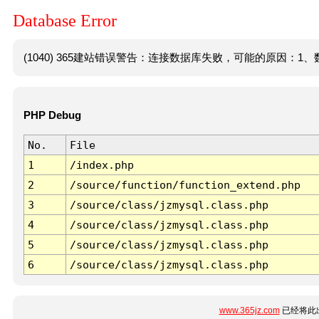
Database Error
(1040) 365建站错误警告：连接数据库失败，可能的原因：1、数
PHP Debug
No.
File
1
/index.php
2
/source/function/function_extend.php
3
/source/class/jzmysql.class.php
4
/source/class/jzmysql.class.php
5
/source/class/jzmysql.class.php
6
/source/class/jzmysql.class.php
www.365jz.com
已经将此