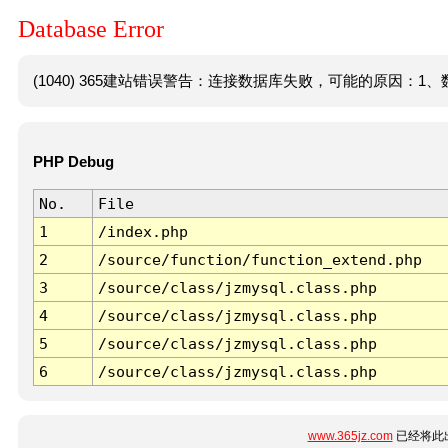
Database Error
(1040) 365建站错误警告：连接数据库失败，可能的原因：1、数
PHP Debug
No.
File
1
/index.php
2
/source/function/function_extend.php
3
/source/class/jzmysql.class.php
4
/source/class/jzmysql.class.php
5
/source/class/jzmysql.class.php
6
/source/class/jzmysql.class.php
www.365jz.com
已经将此