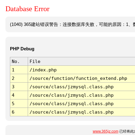
Database Error
(1040) 365建站错误警告：连接数据库失败，可能的原因：1、数
PHP Debug
No.
File
1
/index.php
2
/source/function/function_extend.php
3
/source/class/jzmysql.class.php
4
/source/class/jzmysql.class.php
5
/source/class/jzmysql.class.php
6
/source/class/jzmysql.class.php
www.365jz.com
已经将此