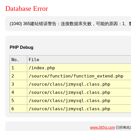
Database Error
(1040) 365建站错误警告：连接数据库失败，可能的原因：1、数
PHP Debug
No.
File
1
/index.php
2
/source/function/function_extend.php
3
/source/class/jzmysql.class.php
4
/source/class/jzmysql.class.php
5
/source/class/jzmysql.class.php
6
/source/class/jzmysql.class.php
www.365jz.com
已经将此