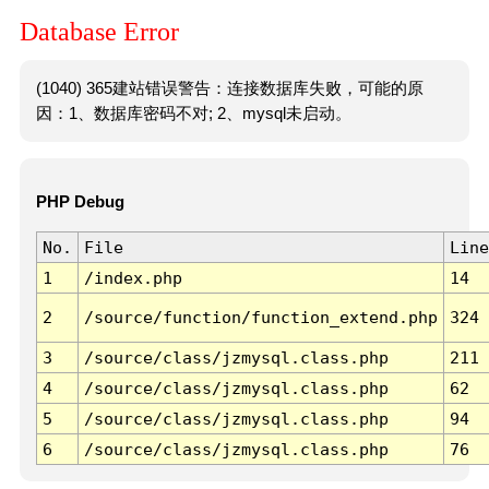
Database Error
(1040) 365建站错误警告：连接数据库失败，可能的原
因：1、数据库密码不对; 2、mysql未启动。
PHP Debug
No.
File
Line
1
/index.php
14
2
/source/function/function_extend.php
324
3
/source/class/jzmysql.class.php
211
4
/source/class/jzmysql.class.php
62
5
/source/class/jzmysql.class.php
94
6
/source/class/jzmysql.class.php
76