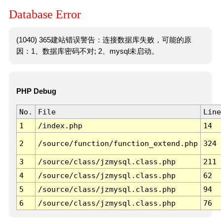
Database Error
(1040) 365建站错误警告：连接数据库失败，可能的原
因：1、数据库密码不对; 2、mysql未启动。
PHP Debug
No.
File
Line
1
/index.php
14
2
/source/function/function_extend.php
324
3
/source/class/jzmysql.class.php
211
4
/source/class/jzmysql.class.php
62
5
/source/class/jzmysql.class.php
94
6
/source/class/jzmysql.class.php
76