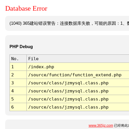
Database Error
(1040) 365建站错误警告：连接数据库失败，可能的原因：1、数
PHP Debug
No.
File
1
/index.php
2
/source/function/function_extend.php
3
/source/class/jzmysql.class.php
4
/source/class/jzmysql.class.php
5
/source/class/jzmysql.class.php
6
/source/class/jzmysql.class.php
www.365jz.com
已经将此