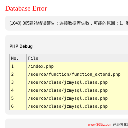
Database Error
(1040) 365建站错误警告：连接数据库失败，可能的原因：1、数
PHP Debug
No.
File
1
/index.php
2
/source/function/function_extend.php
3
/source/class/jzmysql.class.php
4
/source/class/jzmysql.class.php
5
/source/class/jzmysql.class.php
6
/source/class/jzmysql.class.php
www.365jz.com
已经将此