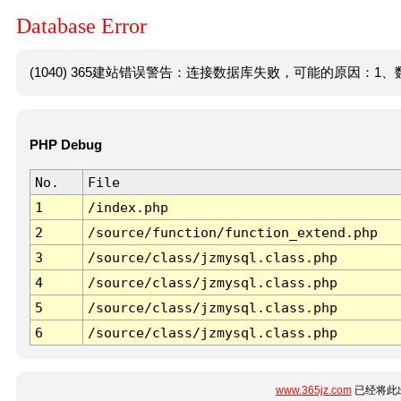
Database Error
(1040) 365建站错误警告：连接数据库失败，可能的原因：1、数
PHP Debug
No.
File
1
/index.php
2
/source/function/function_extend.php
3
/source/class/jzmysql.class.php
4
/source/class/jzmysql.class.php
5
/source/class/jzmysql.class.php
6
/source/class/jzmysql.class.php
www.365jz.com
已经将此