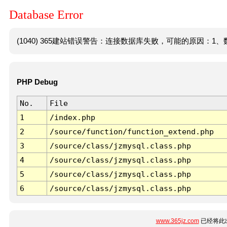
Database Error
(1040) 365建站错误警告：连接数据库失败，可能的原因：1、数
PHP Debug
No.
File
1
/index.php
2
/source/function/function_extend.php
3
/source/class/jzmysql.class.php
4
/source/class/jzmysql.class.php
5
/source/class/jzmysql.class.php
6
/source/class/jzmysql.class.php
www.365jz.com
已经将此