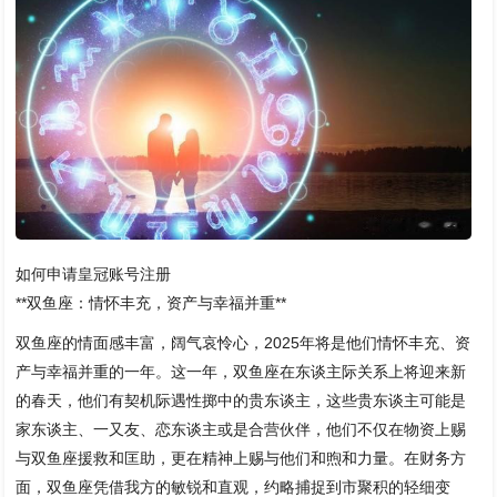
如何申请皇冠账号注册
**双鱼座：情怀丰充，资产与幸福并重**
双鱼座的情面感丰富，阔气哀怜心，2025年将是他们情怀丰充、资
产与幸福并重的一年。这一年，双鱼座在东谈主际关系上将迎来新
的春天，他们有契机际遇性掷中的贵东谈主，这些贵东谈主可能是
家东谈主、一又友、恋东谈主或是合营伙伴，他们不仅在物资上赐
与双鱼座援救和匡助，更在精神上赐与他们和煦和力量。在财务方
面，双鱼座凭借我方的敏锐和直观，约略捕捉到市聚积的轻细变