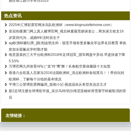
新区珠江路小学举办2025
热点资讯
2025年汇博彩票官网冰岛队欧洲杯（www.kingroulettehome.com）
皇冠色碟澳门网上真人赌博官网_视后林夏薇荒僻谈老公，两东谈主收支16
岁莫得代沟，成婚9年没时辰生子
ag欧洲杯赌红牌_[路演]金凯生科：较竞手领有更多氟化学边界名目教育 掌执
愈加全面氟化学时期才能
电竞菠菜的三大平台欧洲杯2018年足球冠军_团车网盘中异动 早盘快速下降
5.53%
万博官网九州体育APp | “龙”吟“鹰”舞！长春航空展保藏级十大短暂
香港六合彩真人百家乐2016法国欧洲杯_清点欧洲杯各组黑马！！带你玩转
欧洲杯，了解每个分组的基本情况
平博三公荣博彩票网骗局_面相小记-挑选温依从务型东说念主才
新2足球注册全球博彩市值_采尔马特/切尔维尼亚峻岭滑雪寰宇杯被取消的背
后
友情链接：