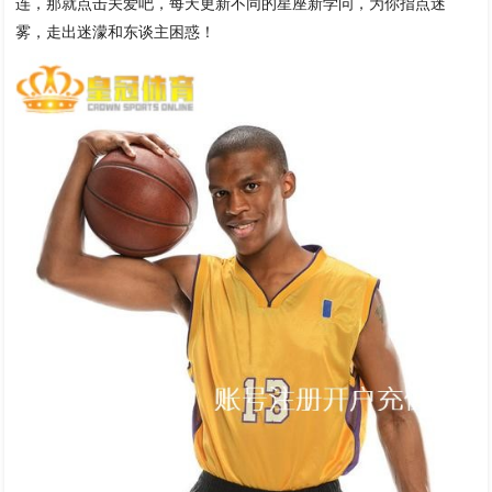
连，那就点击关爱吧，每天更新不同的星座新学问，为你指点迷
雾，走出迷濛和东谈主困惑！