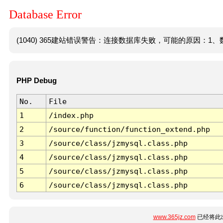
Database Error
(1040) 365建站错误警告：连接数据库失败，可能的原因：1、数
PHP Debug
No.
File
1
/index.php
2
/source/function/function_extend.php
3
/source/class/jzmysql.class.php
4
/source/class/jzmysql.class.php
5
/source/class/jzmysql.class.php
6
/source/class/jzmysql.class.php
www.365jz.com
已经将此