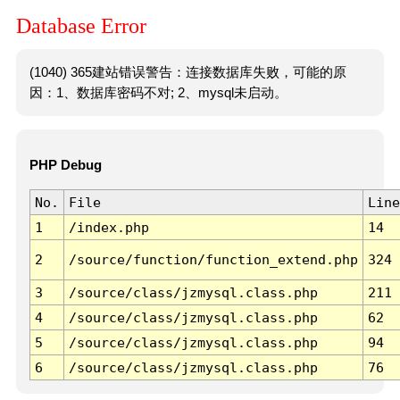
Database Error
(1040) 365建站错误警告：连接数据库失败，可能的原
因：1、数据库密码不对; 2、mysql未启动。
PHP Debug
No.
File
Line
1
/index.php
14
2
/source/function/function_extend.php
324
3
/source/class/jzmysql.class.php
211
4
/source/class/jzmysql.class.php
62
5
/source/class/jzmysql.class.php
94
6
/source/class/jzmysql.class.php
76