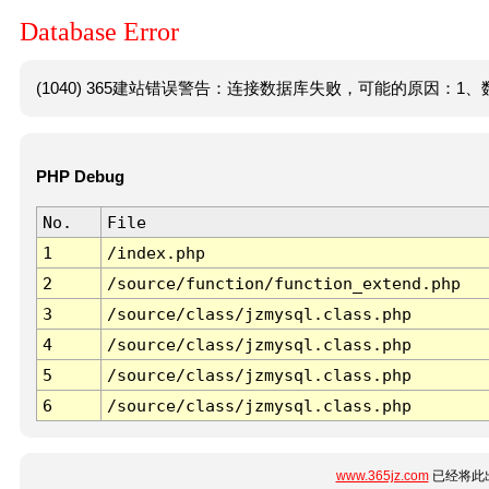
Database Error
(1040) 365建站错误警告：连接数据库失败，可能的原因：1、数
PHP Debug
No.
File
1
/index.php
2
/source/function/function_extend.php
3
/source/class/jzmysql.class.php
4
/source/class/jzmysql.class.php
5
/source/class/jzmysql.class.php
6
/source/class/jzmysql.class.php
www.365jz.com
已经将此