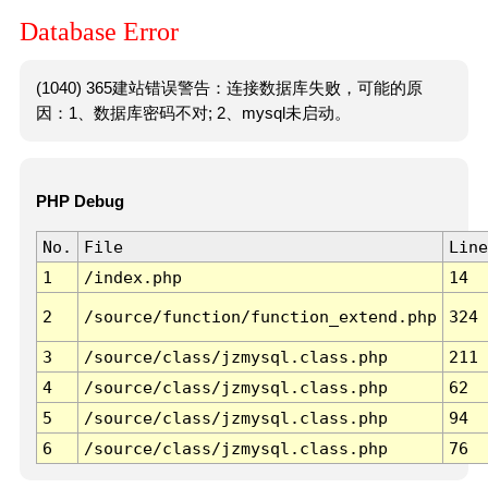
Database Error
(1040) 365建站错误警告：连接数据库失败，可能的原
因：1、数据库密码不对; 2、mysql未启动。
PHP Debug
No.
File
Line
1
/index.php
14
2
/source/function/function_extend.php
324
3
/source/class/jzmysql.class.php
211
4
/source/class/jzmysql.class.php
62
5
/source/class/jzmysql.class.php
94
6
/source/class/jzmysql.class.php
76