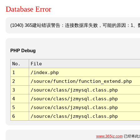
Database Error
(1040) 365建站错误警告：连接数据库失败，可能的原因：1、数
PHP Debug
No.
File
1
/index.php
2
/source/function/function_extend.php
3
/source/class/jzmysql.class.php
4
/source/class/jzmysql.class.php
5
/source/class/jzmysql.class.php
6
/source/class/jzmysql.class.php
www.365jz.com
已经将此