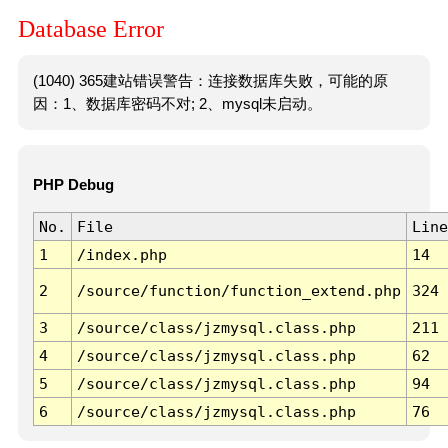
Database Error
(1040) 365建站错误警告：连接数据库失败，可能的原
因：1、数据库密码不对; 2、mysql未启动。
PHP Debug
No.
File
Line
1
/index.php
14
2
/source/function/function_extend.php
324
3
/source/class/jzmysql.class.php
211
4
/source/class/jzmysql.class.php
62
5
/source/class/jzmysql.class.php
94
6
/source/class/jzmysql.class.php
76