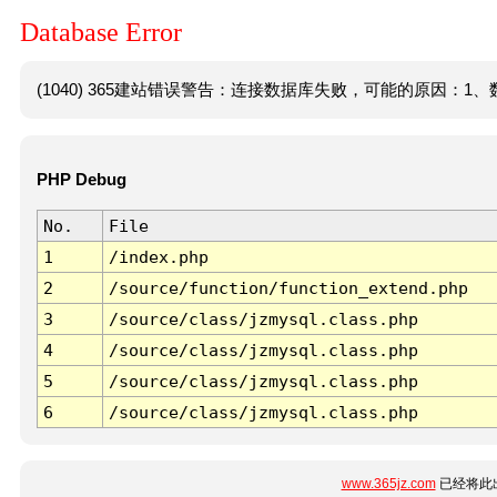
Database Error
(1040) 365建站错误警告：连接数据库失败，可能的原因：1、数
PHP Debug
No.
File
1
/index.php
2
/source/function/function_extend.php
3
/source/class/jzmysql.class.php
4
/source/class/jzmysql.class.php
5
/source/class/jzmysql.class.php
6
/source/class/jzmysql.class.php
www.365jz.com
已经将此