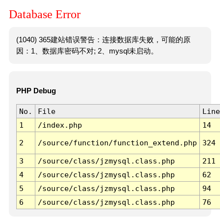
Database Error
(1040) 365建站错误警告：连接数据库失败，可能的原
因：1、数据库密码不对; 2、mysql未启动。
PHP Debug
No.
File
Line
1
/index.php
14
2
/source/function/function_extend.php
324
3
/source/class/jzmysql.class.php
211
4
/source/class/jzmysql.class.php
62
5
/source/class/jzmysql.class.php
94
6
/source/class/jzmysql.class.php
76